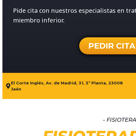
Pide cita con nuestros especialistas en tr
miembro inferior.
PEDIR CITA
El Corte Inglés, Av. de Madrid, 31, 3ª Planta, 23008
Jaén
- FISIOTER